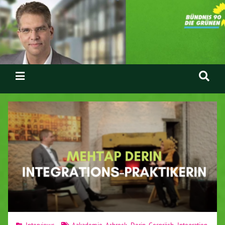
Interviews
Aakademie
,
Asbrock
,
Derin
,
Gespräch
,
Integration
,