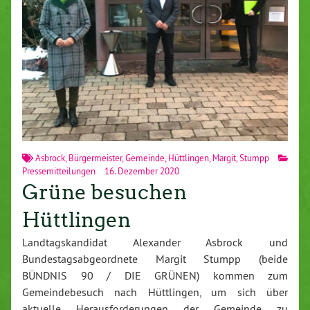
Asbrock
,
Bürgermeister
,
Gemeinde
,
Hüttlingen
,
Margit
,
Stumpp
Pressemitteilungen
16. Dezember 2020
Grüne besuchen
Hüttlingen
Landtagskandidat Alexander Asbrock und
Bundestagsabgeordnete Margit Stumpp (beide
BÜNDNIS 90 / DIE GRÜNEN) kommen zum
Gemeindebesuch nach Hüttlingen, um sich über
aktuelle Herausforderungen der Gemeinde zu