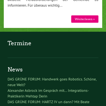
informieren. Für überaus wichtig…
Weiterlesen »
Termine
News
DAS GRÜNE FORUM: Handwerk goes Robotics. Schöne,
neue Welt?
Alexander Asbrock im Gespräch mit… Integrations-
Praktikerin Mehtap Derin
DAS GRÜNE FORUM: HARTZ IV un dann? Mit Beate