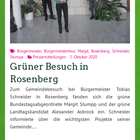
Bürgermeister
,
Bürgermeistertour
,
Margit
,
Rosenberg
,
Schneider
,
Stumpp
Pressemitteilungen
5. Oktober 2020
Grüner Besuch in
Rosenberg
Zum Gemeindebesuch bei Bürgermeister Tobias
Schneider in Rosenberg fanden sich die grüne
Bundestagsabgeordnete Margit Stumpp und der grüne
Landtagskandidat Alexander Asbrock ein. Schneider
informierte über die wichtigsten Projekte seiner
Gemeinde….